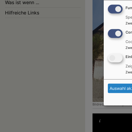
Was ist wenn ...
Fun
Hilfreiche Links
Spe
Zwe
Con
Coo
Zwe
Ein
Zei
Zwe
Auswahl ak
Bildrechte
Kirchengemei