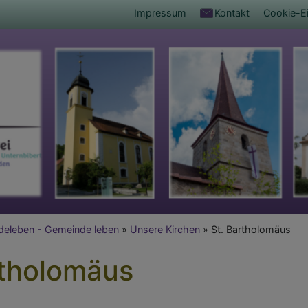
Fußbereichsmenü
Impressum
Kontakt
Cookie-Ei
umb
eleben - Gemeinde leben
Unsere Kirchen
St. Bartholomäus
rtholomäus