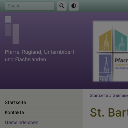
Direkt
Suche
zum
Inhalt
Pfarrei Rügland, Unternbibert
und Flachslanden
Breadcr
Startseite
Gemeind
Startseite
St. Ba
Kontakte
Gemeindeleben