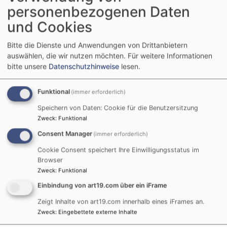
Breadcrumb
personenbezogenen Daten
Startseite
Kirchengemeinden
und Cookies
Kirchengemeinden
Bitte die Dienste und Anwendungen von Drittanbietern
auswählen, die wir nutzen möchten.
Für weitere Informationen
bitte unsere
Datenschutzhinweise
lesen.
Die Kirchengemeinden Rügland und Unternbibert
Funktional
(immer erforderlich)
Speichern von Daten: Cookie für die Benutzersitzung
+
Zweck
:
Funktional
−
Consent Manager
(immer erforderlich)
Cookie Consent speichert Ihre Einwilligungsstatus im
Browser
Zweck
:
Funktional
Einbindung von art19.com über ein iFrame
Zeigt Inhalte von art19.com innerhalb eines iFrames an.
Zweck
:
Eingebettete externe Inhalte