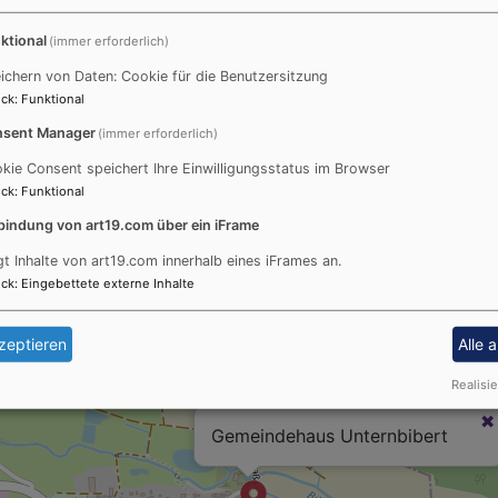
ktional
(immer erforderlich)
ichern von Daten: Cookie für die Benutzersitzung
ck
:
Funktional
Gemeindehaus Rügland
sent Manager
(immer erforderlich)
kie Consent speichert Ihre Einwilligungsstatus im Browser
ck
:
Funktional
bindung von art19.com über ein iFrame
gt Inhalte von art19.com innerhalb eines iFrames an.
ck
:
Eingebettete externe Inhalte
zeptieren
Alle 
Realisie
Gemeindehaus Unternbibert