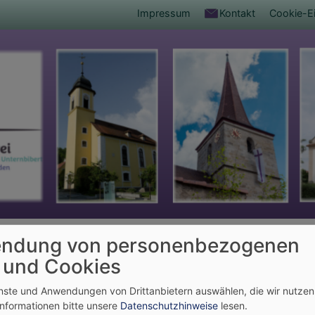
Fußbereichsmenü
Impressum
Kontakt
Cookie-Ei
umb
dehäuser
ndung von personenbezogenen
 und Cookies
ndehäuser
enste und Anwendungen von Drittanbietern auswählen, die wir nutze
Informationen bitte unsere
Datenschutzhinweise
lesen.