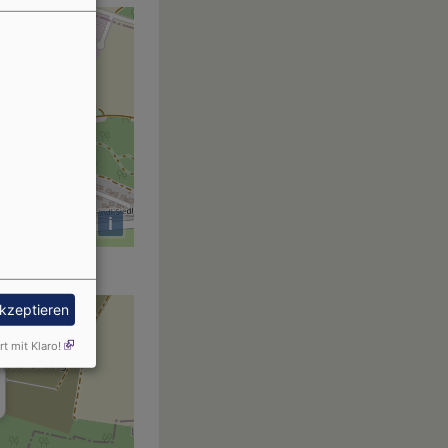
i
akzeptieren
rt mit Klaro!