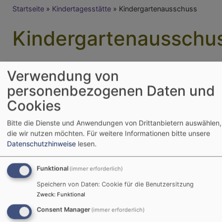
Breadcrumb
Startseite
Kindertagesstätte
Kindergartenausschuss
Kindergartenausschu
Verwendung von
Aus den Kirchenvorständen heraus haben wir einen
Kindergartenausschuss gebildet.
personenbezogenen Daten und
Cookies
Wir sind jederzeit ansprechbar.
Bitte die Dienste und Anwendungen von Drittanbietern auswählen,
Im Ausschuss sind:
die wir nutzen möchten.
Für weitere Informationen bitte unsere
Datenschutzhinweise
lesen.
Erna Igel
Carmen Schuster
Funktional
Ramona Meixner
(immer erforderlich)
Speichern von Daten: Cookie für die Benutzersitzung
Zweck
:
Funktional
Consent Manager
(immer erforderlich)