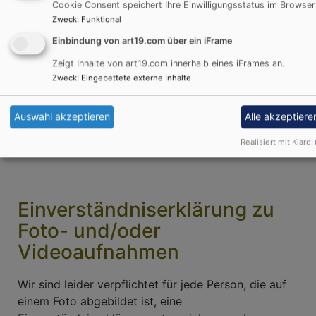
Cookie Consent speichert Ihre Einwilligungsstatus im Browser
Zweck
:
Funktional
Einbindung von art19.com über ein iFrame
Zeigt Inhalte von art19.com innerhalb eines iFrames an.
Zweck
:
Eingebettete externe Inhalte
Bildrechte
Ev.-luth. Kirche in
Bayern
Kontakt
Auswahl akzeptieren
Alle akzeptiere
Realisiert mit Klaro!
E-Mail:
Carmen Schuster
Einverständniserklärung zu
Foto- und/oder
Videoaufnahmen
Wir sind leider verpflichtet für jede Person, die auf
einem Foto abgebildet ist, eine