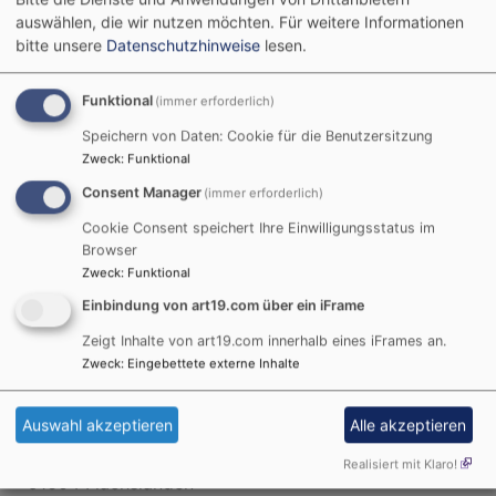
Breadcrumb
Startseite
Kindertagesstätten
Haus für Kinder -
auswählen, die wir nutzen möchten.
Für weitere Informationen
"Unterm Regenbogen"
bitte unsere
Datenschutzhinweise
lesen.
Haus für Kinder -
Funktional
(immer erforderlich)
Speichern von Daten: Cookie für die Benutzersitzung
"Unterm
Zweck
:
Funktional
Regenbogen"
Consent Manager
(immer erforderlich)
Cookie Consent speichert Ihre Einwilligungsstatus im
Browser
Zweck
:
Funktional
Der Träger der Einrichtung ist die
Evang.- Luth.
Einbindung von art19.com über ein iFrame
Kirchengemeinde Flachslanden
.
Zeigt Inhalte von art19.com innerhalb eines iFrames an.
Adresse der Einrichtung:
Zweck
:
Eingebettete externe Inhalte
Haus für Kinder - "Unterm Regenbogen"
Auswahl akzeptieren
Alle akzeptieren
Flachslanden
Schulstraße 1
Realisiert mit Klaro!
91604 Flachslanden