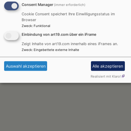
Breadcrumb
Consent Manager
Startseite
Aggregator
Sources
(immer erforderlich)
Cookie Consent speichert Ihre Einwilligungsstatus im
Sources
Browser
Zweck
:
Funktional
Einbindung von art19.com über ein iFrame
Zeigt Inhalte von art19.com innerhalb eines iFrames an.
Zweck
:
Eingebettete externe Inhalte
Benutzermenü
Anmelden
Auswahl akzeptieren
Alle akzeptieren
Realisiert mit Klaro!