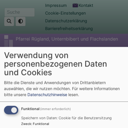
Direkt
Fußbereichsmenü
Impressum
Kontakt
zum
Cookie-Einstellungen
Suche
Inhalt
Datenschutzerklärung
Barrierefreiheitserklärung
Pfarrei Rügland, Unternbibert und Flachslanden
Verwendung von
personenbezogenen Daten
und Cookies
Bitte die Dienste und Anwendungen von Drittanbietern
auswählen, die wir nutzen möchten.
Für weitere Informationen
bitte unsere
Datenschutzhinweise
lesen.
Hauptnavigation
Funktional
(immer erforderlich)
Speichern von Daten: Cookie für die Benutzersitzung
Zweck
:
Funktional