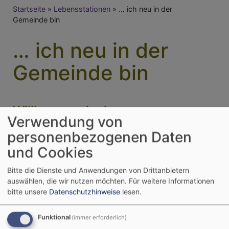
Breadcrumb
Startseite
Lebensstationen
… ich neu in der
Gemeinde bin
… ich neu in der
Gemeinde bin
Willkommen in den
Verwendung von
Kirchengemeinden Rügland und
personenbezogenen Daten
Unternbibert!
und Cookies
Grüß Gott in Ihrem neuen Zuhause!
Bitte die Dienste und Anwendungen von Drittanbietern
Nachdem Sie sich hoffentlich schon ein wenig
auswählen, die wir nutzen möchten.
Für weitere Informationen
bitte unsere
Datenschutzhinweise
lesen.
eingelebt haben, wollen Sie sich sicher auch in der
neuen Nachbarschaft umsehen. Zu dieser
Nachbarschaft gehören die evangelisch-lutherischen
Funktional
(immer erforderlich)