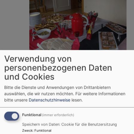
Verwendung von
personenbezogenen Daten
machen uns schöne Nachmittage mit Kaffee, Kuchen
und Cookies
& Unterhaltung.
Meistens widmen wir uns den Themen im
Bitte die Dienste und Anwendungen von Drittanbietern
Jahreskreis – Winter, Fasching, Frühling, Ostern,
auswählen, die wir nutzen möchten.
Für weitere Informationen
bitte unsere
Datenschutzhinweise
lesen.
Sommer, Kirchweih, Ernte, Herbst, Weihnachten.
... mal ernst, mal heiter ... - es geht um unsere
Gesundheit, um Alt-Bewährtes und um Neues in
Funktional
(immer erforderlich)
angenehmer Atmosphäre. Ein bunter
Speichern von Daten: Cookie für die Benutzersitzung
Themenblumenstrauß.
Zweck
:
Funktional